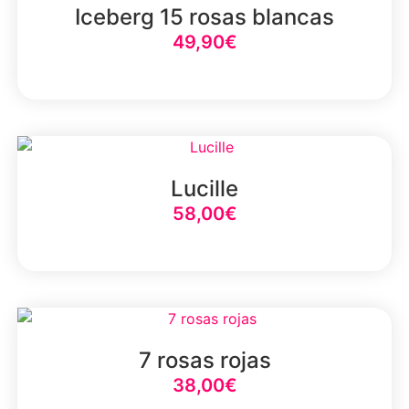
Iceberg 15 rosas blancas
49,90
€
Select Option
Lucille
58,00
€
Select Option
7 rosas rojas
38,00
€