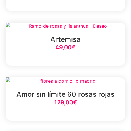
Select Option
Artemisa
49,00
€
Select Option
Amor sin límite 60 rosas rojas
129,00
€
Select Option