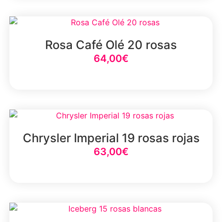
Rosa Café Olé 20 rosas
64,00
€
Select Option
Chrysler Imperial 19 rosas rojas
63,00
€
Select Option