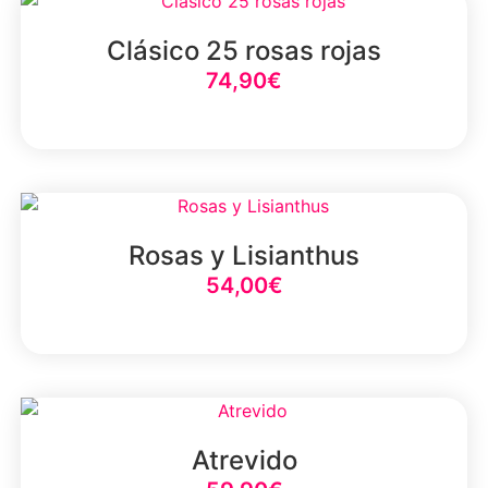
Clásico 25 rosas rojas
74,90
€
Select Option
Rosas y Lisianthus
54,00
€
Select Option
Atrevido