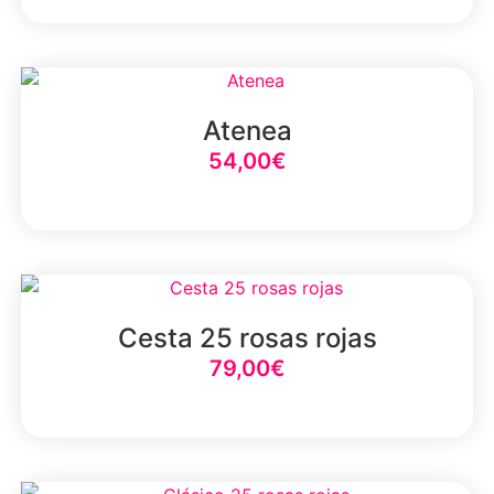
Select Option
Atenea
54,00
€
Select Option
Cesta 25 rosas rojas
79,00
€
Select Option