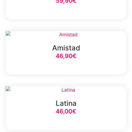
59,90
€
Select Option
Amistad
46,90
€
Select Option
Latina
46,00
€
Select Option