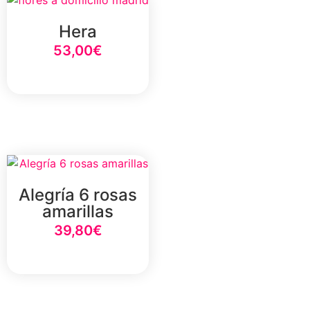
Hera
53,00
€
Select Option
Alegría 6 rosas
amarillas
39,80
€
Select Option