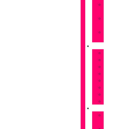
Rosas
naranjas
Rosas
rojas
Rosas
Rosas
FLORES
Astromelias
Claveles
Gerberas
Girasoles
Liriums
Lisianthus
Margaritas
Tulipanes
OCASIONES
Flores
Cumpleaños