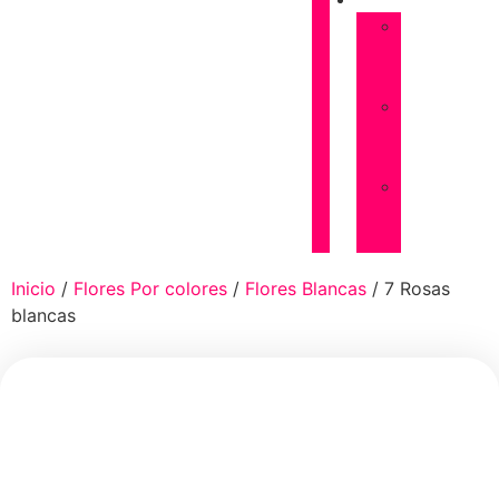
FUNERARIAS
Almohadones
de
flores
Coronas
de
flores
Palmas
de
flores
Inicio
/
Flores Por colores
/
Flores Blancas
/ 7 Rosas
blancas