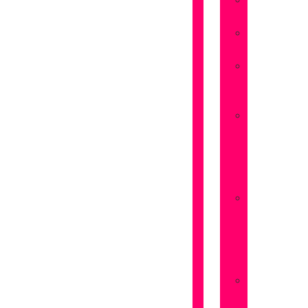
Flores
Amistad
Flores
Aniversarios
Flores
San
Valentín
Flores
Dia
de
la
Madre
Flores
Dia
de
la
Mujer
Flores
Pedir