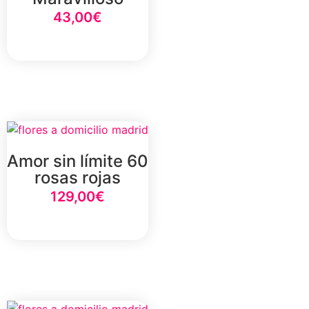
43,00
€
Select Option
Amor sin límite 60
rosas rojas
129,00
€
Select Option