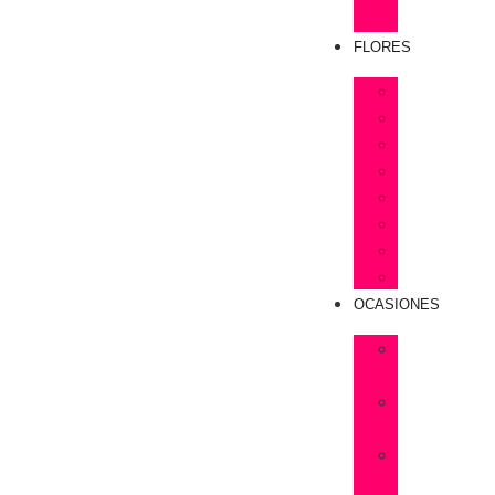
Rosas
FLORES
Astromelias
Claveles
Gerberas
Girasoles
Liriums
Lisianthus
Margaritas
Tulipanes
OCASIONES
Flores
Cumpleaños
Flores
Amistad
Flores
Aniversarios