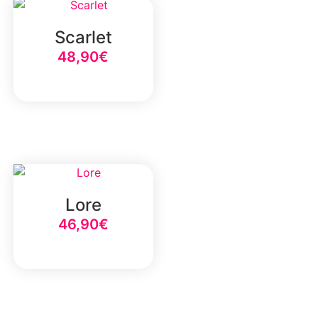
Scarlet
48,90
€
Select Option
Lore
46,90
€
Select Option