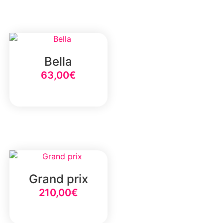
Bella
63,00
€
Select Option
Grand prix
210,00
€
Select Option