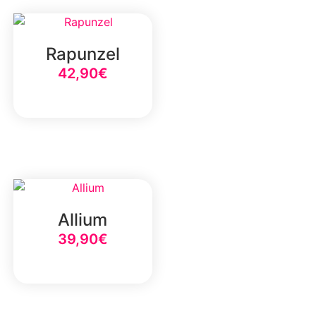
Rapunzel
42,90
€
Select Option
Allium
39,90
€
Select Option