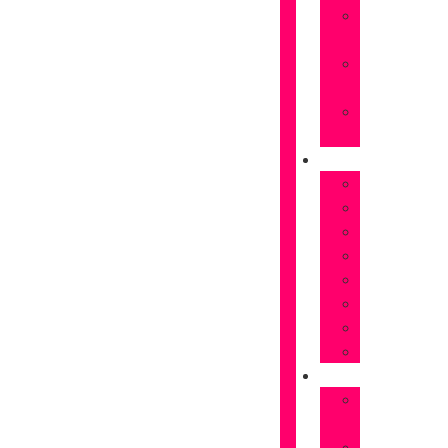
Rosas
naranjas
Rosas
rojas
Rosas
Rosas
FLORES
Astromelias
Claveles
Gerberas
Girasoles
Liriums
Lisianthus
Margaritas
Tulipanes
OCASIONES
Flores
Cumpleaños