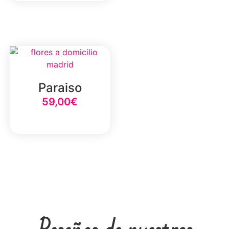
Paraiso
59,00
€
Select Option