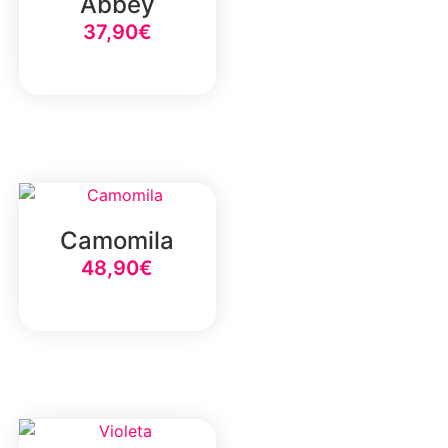
Abbey
37,90
€
Select Option
Camomila
48,90
€
Select Option