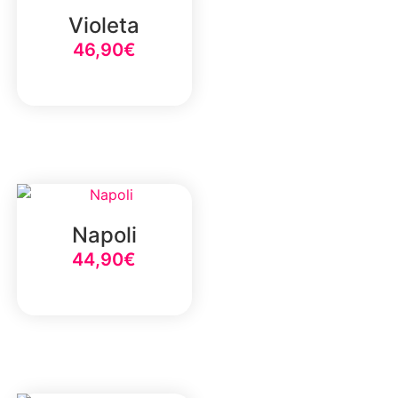
Violeta
46,90
€
Select Option
Napoli
44,90
€
Select Option