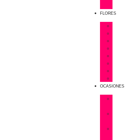
Rosas
FLORES
Astromelias
Claveles
Gerberas
Girasoles
Liriums
Lisianthus
Margaritas
Tulipanes
OCASIONES
Flores
Cumpleaños
Flores
Amistad
Flores
Aniversarios