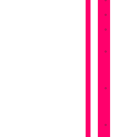
Flores
Amistad
Flores
Aniversarios
Flores
San
Valentín
Flores
Dia
de
la
Madre
Flores
Dia
de
la
Mujer
Flores
Pedir