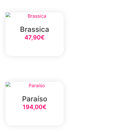
Brassica
47,90
€
Select Option
Paraíso
194,00
€
Select Option