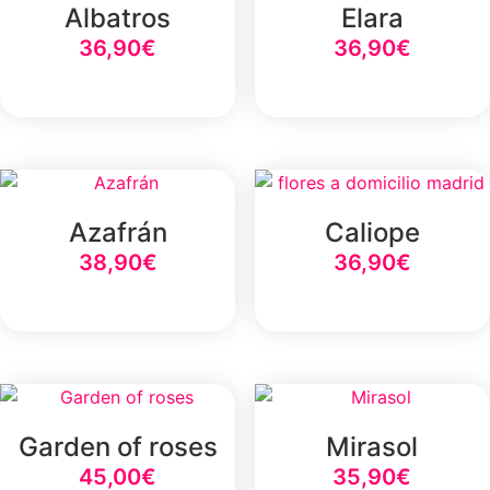
Albatros
Elara
36,90
€
36,90
€
Select Option
Select Option
Azafrán
Caliope
38,90
€
36,90
€
Select Option
Select Option
Garden of roses
Mirasol
45,00
€
35,90
€