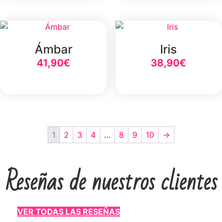
Ámbar
Iris
41,90
€
38,90
€
Select Option
Select Option
1
2
3
4
…
8
9
10
→
Reseñas de nuestros clientes
VER TODAS LAS RESEÑAS