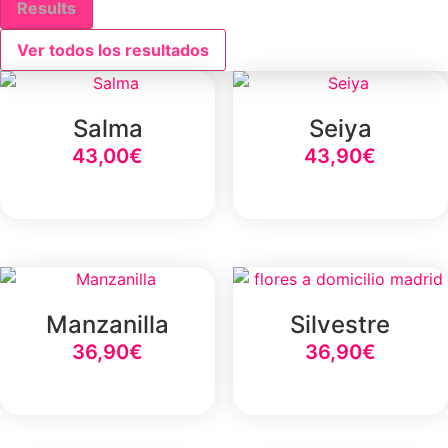
Results
Ver todos los resultados
Salma
Seiya
43,00
€
43,90
€
Select Option
Select Option
Manzanilla
Silvestre
36,90
€
36,90
€
Select Option
Select Option