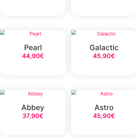
Select Option
Select Option
Pearl
Galactic
44,90
€
45,90
€
Select Option
Select Option
Abbey
Astro
37,90
€
45,90
€
Select Option
Select Option