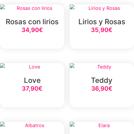
Rosas con lirios
Lirios y Rosas
34,90
€
35,90
€
Select Option
Select Option
Love
Teddy
37,90
€
36,90
€
Select Option
Select Option