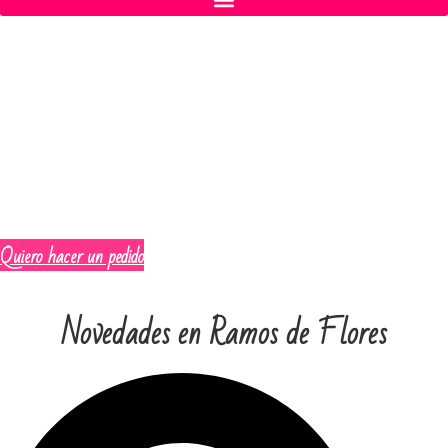
Ramos de flores a Domicilio en
Madrid
Servicio los 365 días del año. Incluyendo días
festivos
Quiero hacer un pedido
Novedades en
Ramos de Flores
Search
...