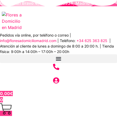
Ir
Calle Juan Bravo 4, Móstoles 28934, Madrid
al
contenido
Pedidos vía online, por teléfono o correo |
info@floresadomiciliomadrid.com
| Teléfono:
+34 625 363 825
|
Atención al cliente de lunes a domingo de 8:00 a 20:00 h. | Tienda
física: 9:00h a 14:00h – 17:00h – 20:00h
0,00
€
0