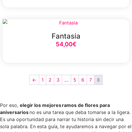
Select Option
Fantasia
54,00
€
Select Option
←
1
2
3
…
5
6
7
8
Por eso,
elegir los mejores ramos de flores para
aniversarios
no es una tarea que deba tomarse a la ligera.
Es una oportunidad para narrar tu historia sin decir una
sola palabra. En esta guía, te ayudaremos a navegar por el