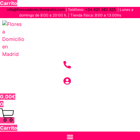
Carrito
info@floresadomiciliomadrid.com
| Teléfono:
+34 625 363 825
| Lunes a
domingo de 8:00 a 20:00 h. | Tienda física: 8:00 a 13:00hs
0,00
€
0
Carrito