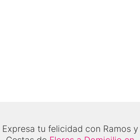
cristal artesanal o cerámica que quedan como un
recuerdo permanente en el hogar.
Complementos gourmet
: ¿Un buen vino? ¿Unos
bombones de autor? El maridaje entre flores y
gastronomía es infalible para una noche de
aniversario perfecta.
Expresa tu felicidad con Ramos y
Cestas de
Flores a Domicilio en