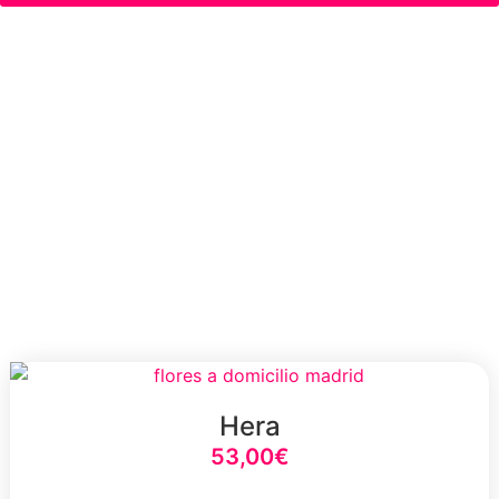
Ramo de Flores de Aniversario
Estamos en Madrid. Celebra el amor incondicional
a tu pareja con un regalo que lo dice todo sin
palabras: un precioso
ramo de flores a domicilio
por tu aniversario
.
Hera
53,00
€