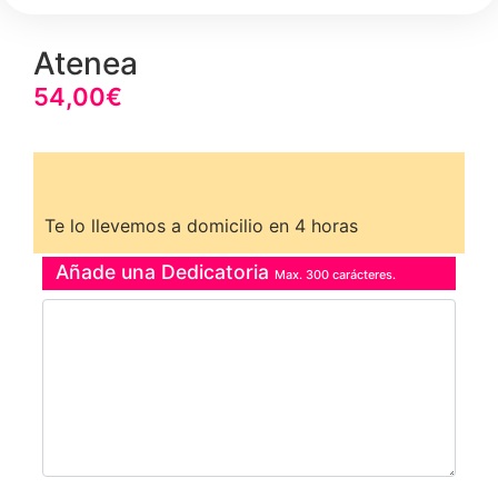
Atenea
54,00
€
Te lo llevemos a domicilio en 4 horas
Añade una Dedicatoria
Max. 300 carácteres.