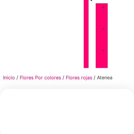
FUNERARIAS
Almohadones
de
flores
Coronas
de
flores
Palmas
de
flores
Inicio
/
Flores Por colores
/
Flores rojas
/ Atenea