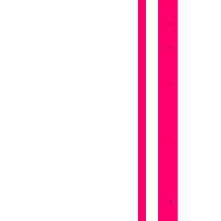
Flores
Amistad
Flores
Aniversarios
Flores
San
Valentín
Flores
Dia
de
la
Madre
Flores
Dia
de
la
Mujer
Flores
Pedir