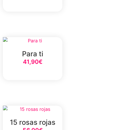
Select Option
Para ti
41,90
€
Select Option
15 rosas rojas