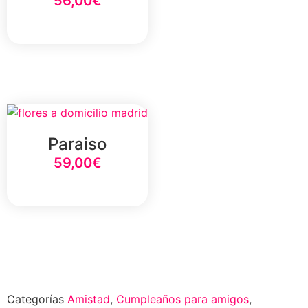
56,00
€
Select Option
Paraiso
59,00
€
Select Option
Categorías
Amistad
,
Cumpleaños para amigos
,