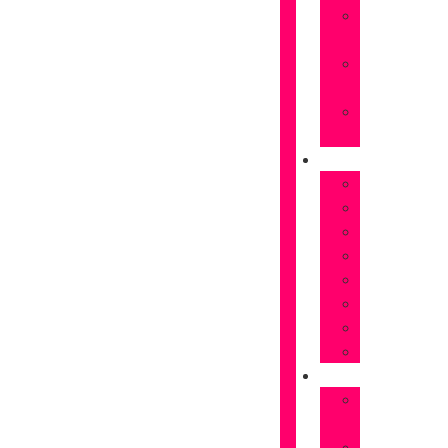
Rosas
naranjas
Rosas
rojas
Rosas
Rosas
FLORES
Astromelias
Claveles
Gerberas
Girasoles
Liriums
Lisianthus
Margaritas
Tulipanes
OCASIONES
Flores
Cumpleaños