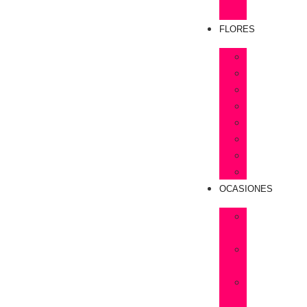
Rosas
FLORES
Astromelias
Claveles
Gerberas
Girasoles
Liriums
Lisianthus
Margaritas
Tulipanes
OCASIONES
Flores
Cumpleaños
Flores
Amistad
Flores
Aniversarios