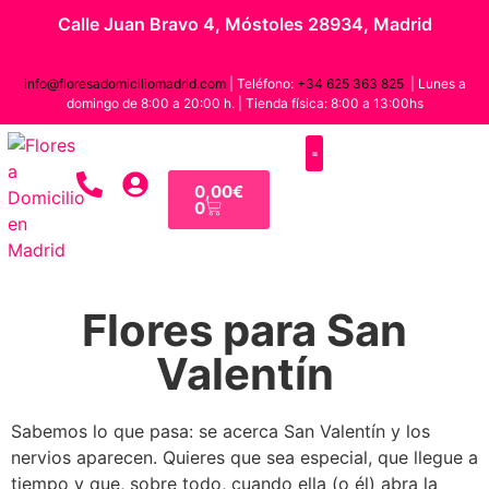
Calle Juan Bravo 4, Móstoles 28934, Madrid
info@floresadomiciliomadrid.com
| Teléfono:
+34 625 363 825
| Lunes a
domingo de 8:00 a 20:00 h. | Tienda física: 8:00 a 13:00hs
0,00
€
CENTROS Y CESTAS
FLORES POR COLORES
0
Flores para San
Valentín
Sabemos lo que pasa: se acerca San Valentín y los
nervios aparecen. Quieres que sea especial, que llegue a
tiempo y que, sobre todo, cuando ella (o él) abra la