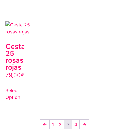
Cesta
25
rosas
rojas
79,00
€
Select
Option
←
1
2
3
4
→