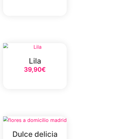
Select Option
Lila
39,90
€
Select Option
Dulce delicia