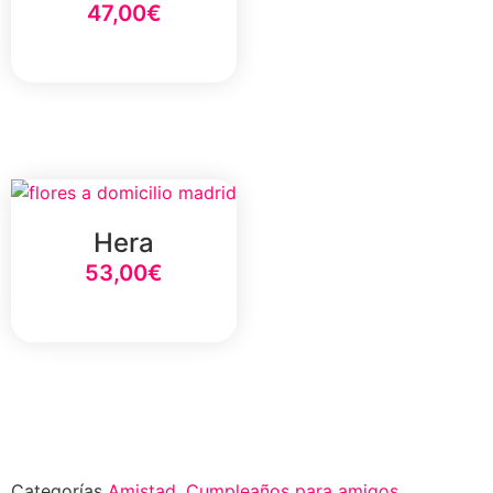
47,00
€
Select Option
Hera
53,00
€
Select Option
Categorías
Amistad
,
Cumpleaños para amigos
,