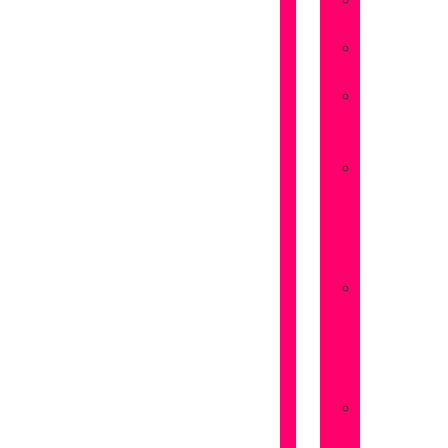
Flores
Amistad
Flores
Aniversarios
Flores
San
Valentín
Flores
Dia
de
la
Madre
Flores
Dia
de
la
Mujer
Flores
Pedir