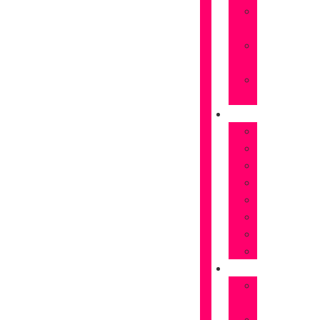
Rosas
naranjas
Rosas
rojas
Rosas
Rosas
FLORES
Astromelias
Claveles
Gerberas
Girasoles
Liriums
Lisianthus
Margaritas
Tulipanes
OCASIONES
Flores
Cumpleaños