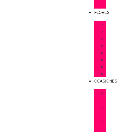
Rosas
FLORES
Astromelias
Claveles
Gerberas
Girasoles
Liriums
Lisianthus
Margaritas
Tulipanes
OCASIONES
Flores
Cumpleaños
Flores
Amistad
Flores
Aniversarios