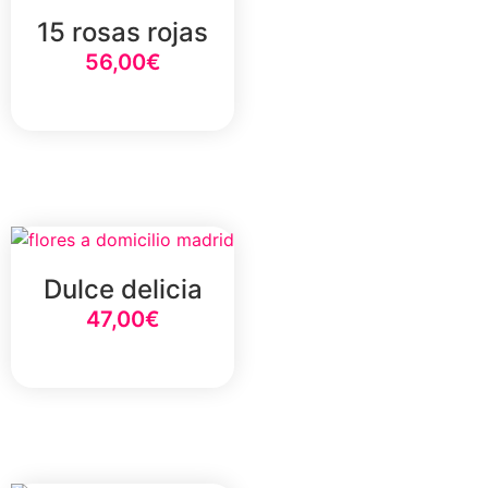
15 rosas rojas
56,00
€
Select Option
Dulce delicia
47,00
€
Select Option