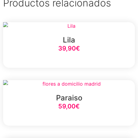
Productos relacionados
Lila
39,90
€
Select Option
Paraiso
59,00
€
Select Option