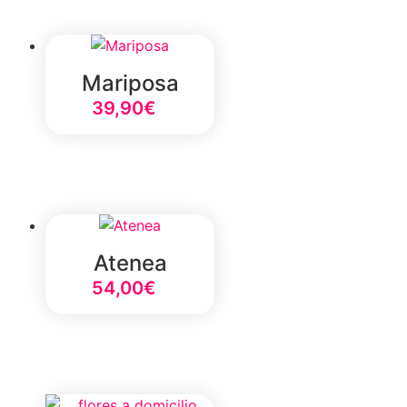
Mariposa
39,90
€
Select Option
Atenea
54,00
€
Select Option