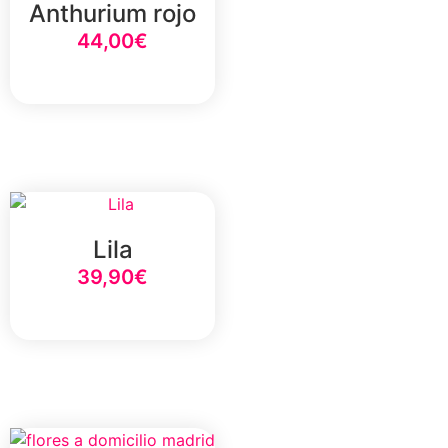
Anthurium rojo
44,00
€
Select Option
Lila
39,90
€
Select Option