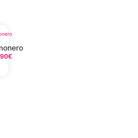
monero
,90
€
tion