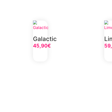
Galactic
Li
45,90
€
59
Select Option
Select Op