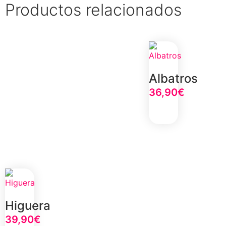
Productos relacionados
Albatros
36,90
€
Select Option
Higuera
39,90
€