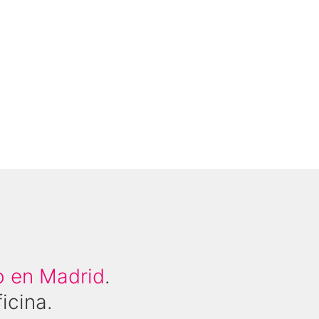
io en Madrid
.
icina.