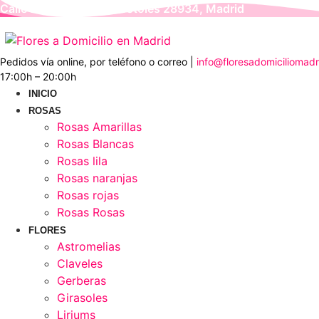
Ir
Calle Juan Bravo 4, Móstoles 28934, Madrid
al
contenido
Pedidos vía online, por teléfono o correo |
info@floresadomiciliomad
17:00h – 20:00h
INICIO
ROSAS
Rosas Amarillas
Rosas Blancas
Rosas lila
Rosas naranjas
Rosas rojas
Rosas Rosas
FLORES
Astromelias
Claveles
Gerberas
Girasoles
Liriums