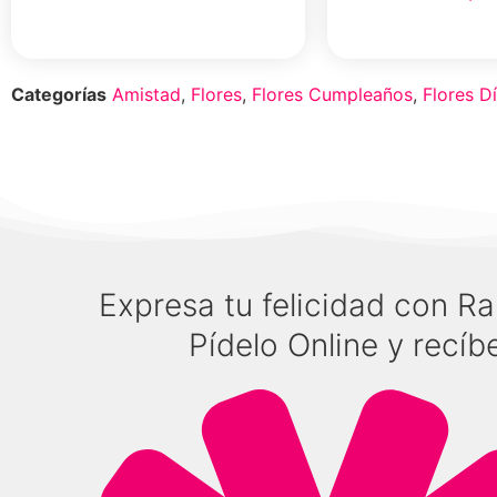
Select Option
Select Option
Categorías
Amistad
,
Flores
,
Flores Cumpleaños
,
Flores D
Expresa tu felicidad con 
Pídelo Online y recíbe