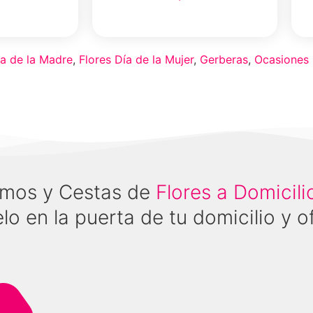
Select Option
ía de la Madre
,
Flores Día de la Mujer
,
Gerberas
,
Ocasiones
Ramos y Cestas de
Flores a Domicil
lo en la puerta de tu domicilio y of