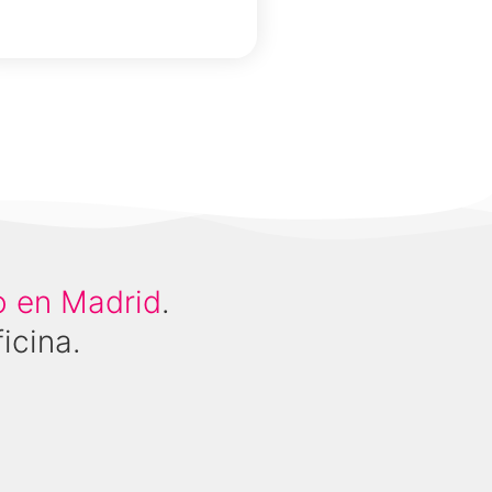
Select Option
io en Madrid
.
icina.