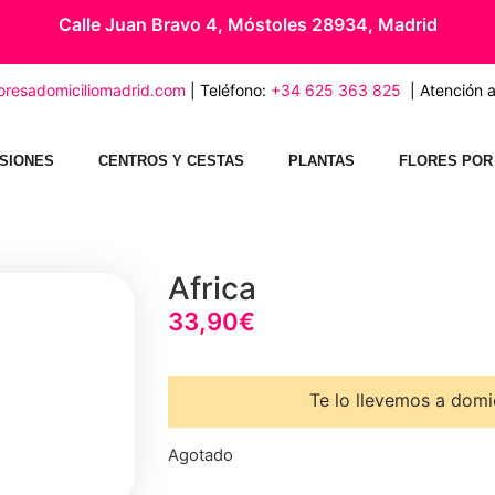
Calle Juan Bravo 4, Móstoles 28934, Madrid
loresadomiciliomadrid.com
| Teléfono:
+34 625 363 825
| Atención al
SIONES
CENTROS Y CESTAS
PLANTAS
FLORES POR
Africa
33,90
€
Te lo llevemos a domic
Agotado