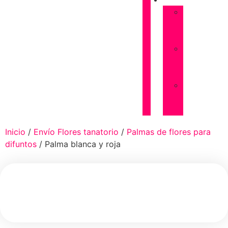
FUNERARIAS
Almohadones
de
flores
Coronas
de
flores
Palmas
de
flores
Inicio
/
Envío Flores tanatorio
/
Palmas de flores para
difuntos
/ Palma blanca y roja