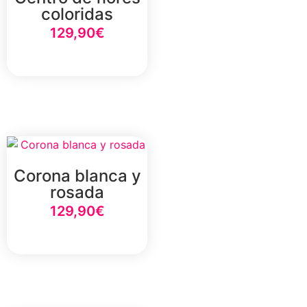
coloridas
129,90
€
Añadir al carrito
Corona blanca y
rosada
129,90
€
Añadir al carrito