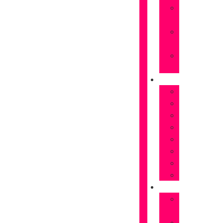
Rosas
naranjas
Rosas
rojas
Rosas
Rosas
FLORES
Astromelias
Claveles
Gerberas
Girasoles
Liriums
Lisianthus
Margaritas
Tulipanes
OCASIONES
Flores
Cumpleaños