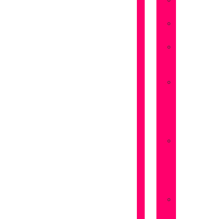
Flores
Amistad
Flores
Aniversarios
Flores
San
Valentín
Flores
Dia
de
la
Madre
Flores
Dia
de
la
Mujer
Flores
Pedir