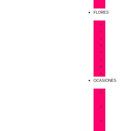
Rosas
FLORES
Astromelias
Claveles
Gerberas
Girasoles
Liriums
Lisianthus
Margaritas
Tulipanes
OCASIONES
Flores
Cumpleaños
Flores
Amistad
Flores
Aniversarios