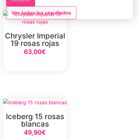
Ver todos los resultados
Chrysler Imperial
19 rosas rojas
63,00
€
Select Option
Iceberg 15 rosas
blancas
49,90
€