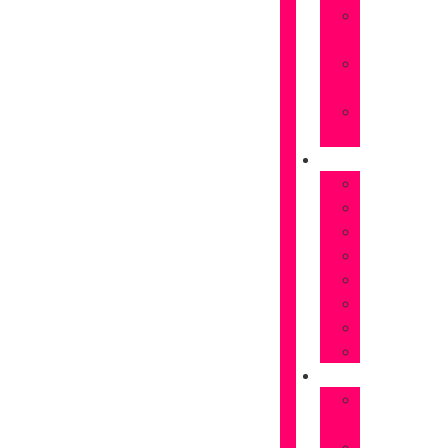
Rosas
naranjas
Rosas
rojas
Rosas
Rosas
FLORES
Astromelias
Claveles
Gerberas
Girasoles
Liriums
Lisianthus
Margaritas
Tulipanes
OCASIONES
Flores
Cumpleaños