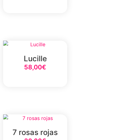
Select Option
Lucille
58,00
€
Select Option
7 rosas rojas