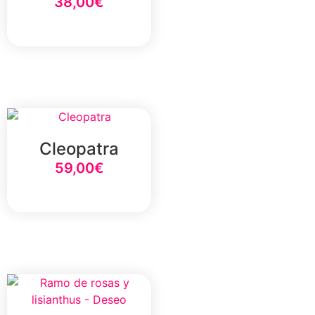
38,00
€
Select Option
Cleopatra
59,00
€
Select Option