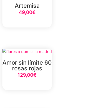
Artemisa
49,00
€
Select Option
Amor sin límite 60
rosas rojas
129,00
€
Select Option