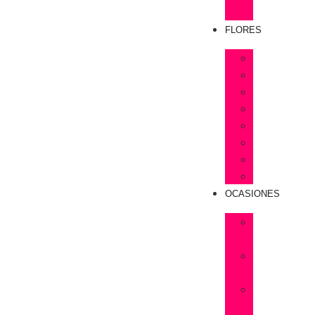
Rosas
FLORES
Astromelias
Claveles
Gerberas
Girasoles
Liriums
Lisianthus
Margaritas
Tulipanes
OCASIONES
Flores
Cumpleaños
Flores
Amistad
Flores
Aniversarios