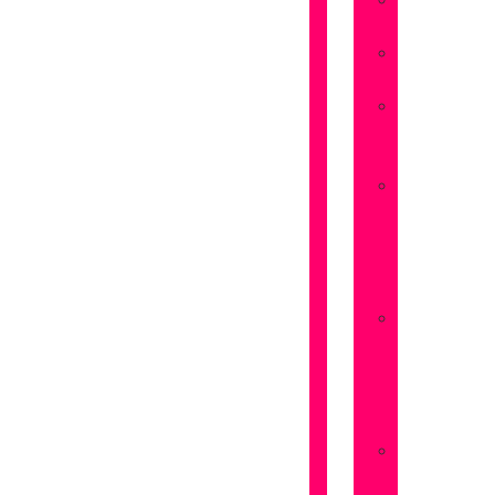
Flores
Amistad
Flores
Aniversarios
Flores
San
Valentín
Flores
Dia
de
la
Madre
Flores
Dia
de
la
Mujer
Flores
Pedir