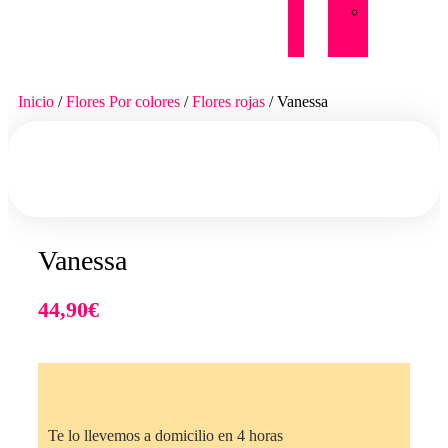
Palmas
de
flores
Inicio
/
Flores Por colores
/
Flores rojas
/ Vanessa
Vanessa
44,90
€
Te lo llevemos a domicilio en 4 horas