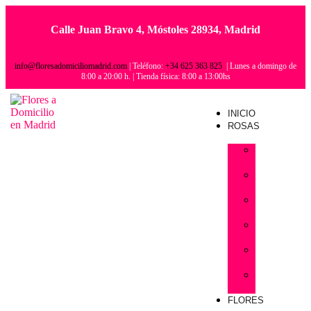
Calle Juan Bravo 4, Móstoles 28934, Madrid
info@floresadomiciliomadrid.com
| Teléfono:
+34 625 363 825
| Lunes a domingo de
8:00 a 20:00 h. | Tienda física: 8:00 a 13:00hs
INICIO
ROSAS
Rosas
Amarillas
Rosas
Blancas
Rosas
lila
Rosas
naranjas
Rosas
rojas
Rosas
Rosas
FLORES