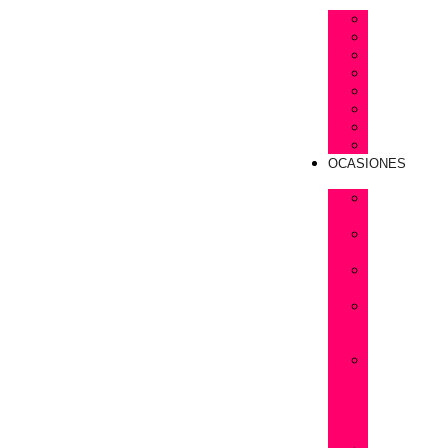
Astromelias
Claveles
Gerberas
Girasoles
Liriums
Lisianthus
Margaritas
Tulipanes
OCASIONES
Flores
Cumpleaños
Flores
Amistad
Flores
Aniversarios
Flores
San
Valentín
Flores
Dia
de
la
Madre