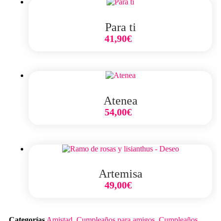
Para ti
41,90
€
Select Option
Atenea
54,00
€
Select Option
Artemisa
49,00
€
Select Option
Categorías
Amistad
,
Cumpleaños para amigos
,
Cumpleaños