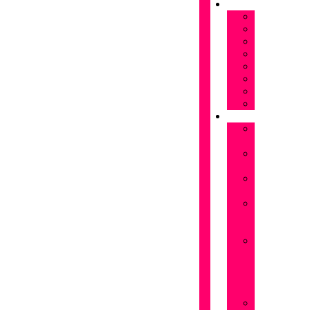
FLORES
Astromelias
Claveles
Gerberas
Girasoles
Liriums
Lisianthus
Margaritas
Tulipanes
OCASIONES
Flores
Cumpleaños
Flores
Amistad
Flores
Aniversarios
Flores
San
Valentín
Flores
Dia
de
la
Madre
Flores