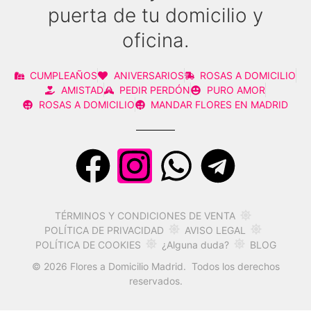
puerta de tu domicilio y
oficina.
CUMPLEAÑOS
ANIVERSARIOS
ROSAS A DOMICILIO
AMISTAD
PEDIR PERDÓN
PURO AMOR
ROSAS A DOMICILIO
MANDAR FLORES EN MADRID
TÉRMINOS Y CONDICIONES DE VENTA
AVISO LEGAL
POLÍTICA DE PRIVACIDAD
POLÍTICA DE COOKIES
¿Alguna duda?
BLOG
© 2026 Flores a Domicilio Madrid. Todos los derechos
reservados.