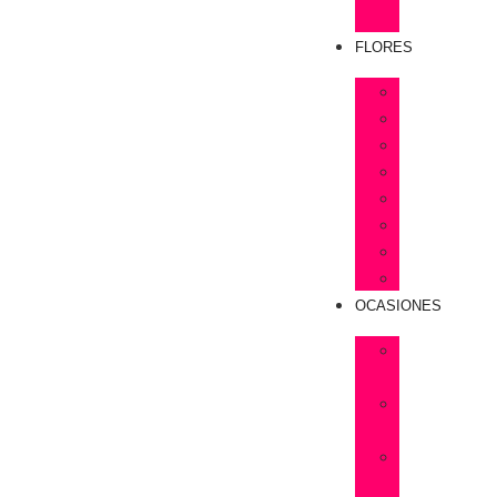
Rosas
FLORES
Astromelias
Claveles
Gerberas
Girasoles
Liriums
Lisianthus
Margaritas
Tulipanes
OCASIONES
Flores
Cumpleaños
Flores
Amistad
Flores
Aniversarios