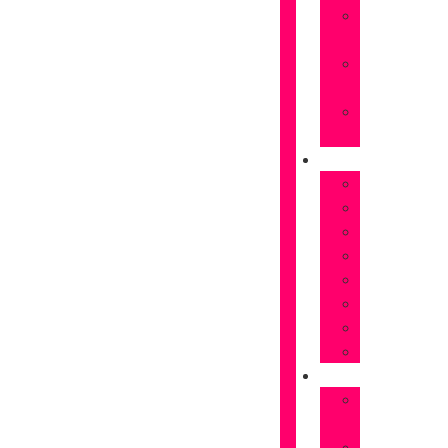
Rosas
naranjas
Rosas
rojas
Rosas
Rosas
FLORES
Astromelias
Claveles
Gerberas
Girasoles
Liriums
Lisianthus
Margaritas
Tulipanes
OCASIONES
Flores
Cumpleaños