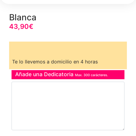
Blanca
43,90
€
Te lo llevemos a domicilio en 4 horas
Añade una Dedicatoria
Max. 300 carácteres.