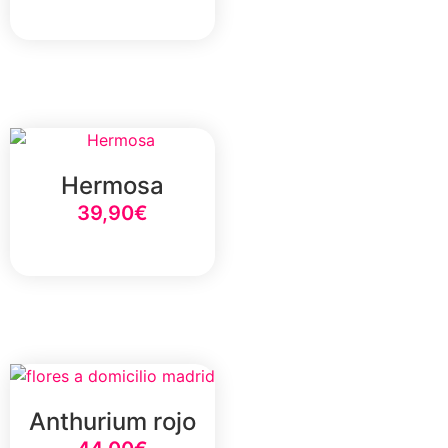
Select Option
Hermosa
39,90
€
Select Option
Anthurium rojo