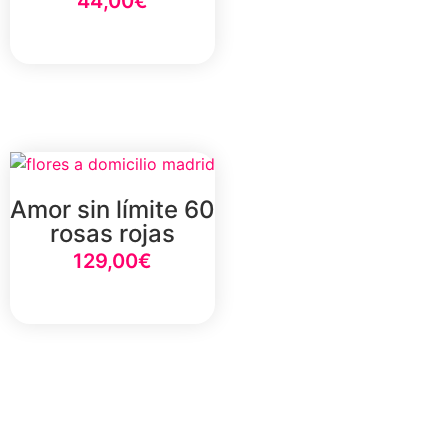
44,00
€
Select Option
Amor sin límite 60
rosas rojas
129,00
€
Select Option