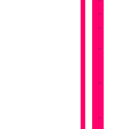
Flores
Amistad
Flores
Aniversarios
Flores
San
Valentín
Flores
Dia
de
la
Madre
Flores
Dia
de
la
Mujer
Flores
Pedir