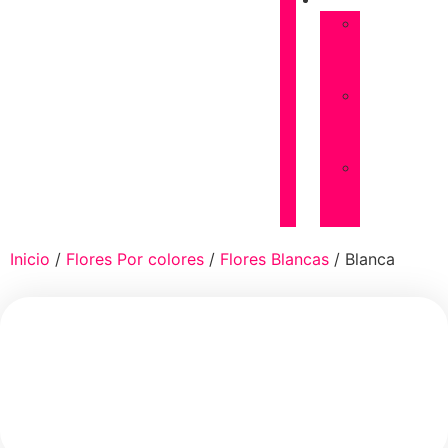
FUNERARIAS
Almohadones
de
flores
Coronas
de
flores
Palmas
de
flores
Inicio
/
Flores Por colores
/
Flores Blancas
/ Blanca